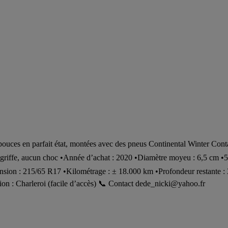
uces en parfait état, montées avec des pneus Continental Winter Con
riffe, aucun choc •Année d’achat : 2020 •Diamètre moyeu : 6,5 cm •5 tr
sion : 215/65 R17 •Kilométrage : ± 18.000 km •Profondeur restante : 3
ion : Charleroi (facile d’accès) 📞 Contact
dede_nicki@yahoo.fr