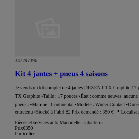
347297396
Kit 4 jantes + pneus 4 saisons
Je vends un kit complet de 4 jantes DEZENT TX Graphite 17 po
TX Graphite •Taille : 17 pouces •État : comme neuves, aucune g
pneus : •Marque : Continental •Modèle : Winter Contact •Dimen
entretenu •Stocké à l’abri 💶 Prix demandé : 350 € 📍 Localisat
Pièces et services auto Marcinelle - Charleroi
Prix
€350
Particulier