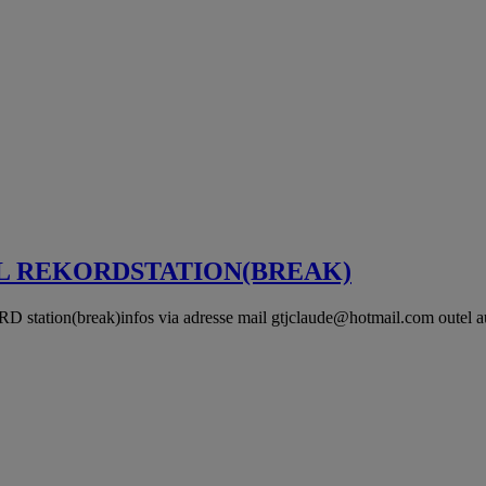
L REKORDSTATION(BREAK)
D station(break)infos via adresse mail
gtjclaude@hotmail.com
outel 