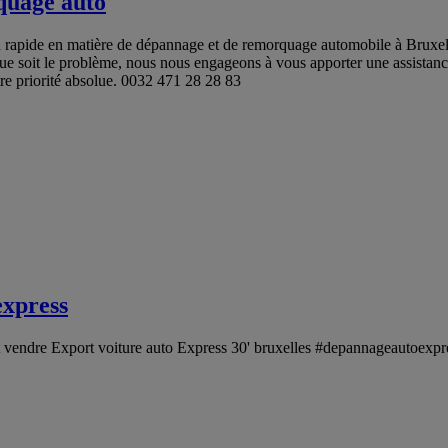
quage auto
 rapide en matière de dépannage et de remorquage automobile à Bruxelle
 que soit le problème, nous nous engageons à vous apporter une assistance
otre priorité absolue. 0032 471 28 28 83
express
ndre Export voiture auto Express 30' bruxelles #depannageautoexpress