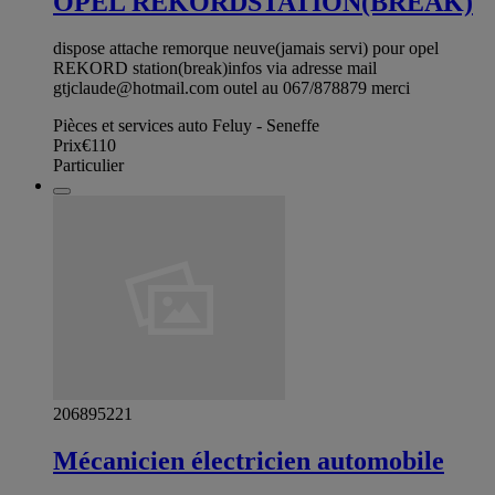
OPEL REKORDSTATION(BREAK)
dispose attache remorque neuve(jamais servi) pour opel
REKORD station(break)infos via adresse mail
gtjclaude@hotmail.com
outel au 067/878879 merci
Pièces et services auto Feluy - Seneffe
Prix
€110
Particulier
206895221
Mécanicien électricien automobile