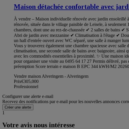
Maison détachée confortable avec jardi
À vendre – Maison individuelle rénovée avec jardin ensoleillé 
rénovée, située dans le village paisible de Leisele, à seulemen
chambres, dont une au rez-de-chaussée ✔ 2 salles de bains ✔ Sé
Abri de jardin avec mezzanine ✔ Climatisation à l'étage ✔ Dou
un hall d'entrée ouvert avec WC séparé, une salle à manger lumin
Vous y trouverez également une chambre spacieuse avec salle de
climatisation, une seconde salle de bains avec baignoire, ainsi 
avec les commodités essentielles à proximité. ✨ Une maison i
pour organiser une visite au 0495 64 17 27 Permis délivré, pas d
préemption Score terrain e maison B EPC 344 kWH/M2 202
Vendre maison Alveringem - Alveringem
Prix
€305,000
Professionnel
Configurer une alerte e-mail
Recevez des notifications par e-mail pour les nouvelles annonces corr
Créer une alerte
1
Votre avis nous intéresse