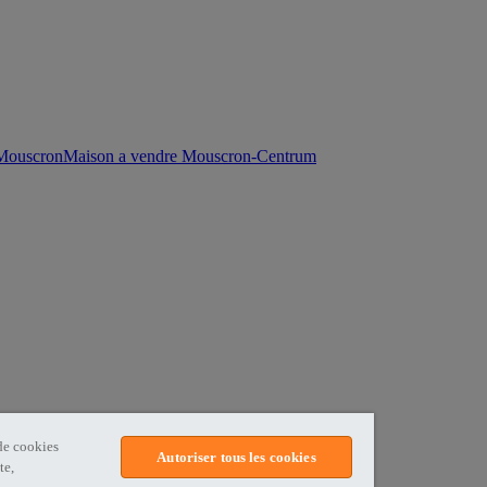
 Mouscron
Maison a vendre Mouscron-Centrum
 de cookies
Autoriser tous les cookies
te,