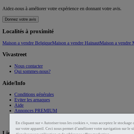
Aidez-nous à améliorer votre expérience en donnant votre avis.
Donnez votre avis
Localités à proximité
Maison a vendre Belgique
Maison a vendre Hainaut
Maison a vendre
Vivastreet
Nous contacter
Qui sommes-nous?
Aide/Info
Conditions générales
Eviter les arnaques
Aide
Annonces PREMIUM
Politique de confidentialité
Cookies Vivastreet
En cliquant sur « Autoriser tous les cookies », vous acceptez le stockage
sur votre appareil. Ceci nous permet d’améliorer votre navigation sur le si
Liens utiles