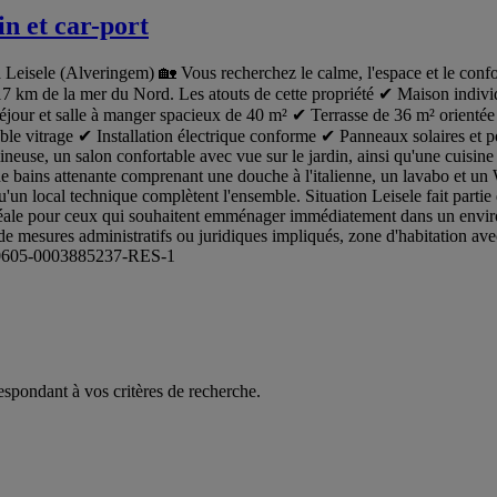
n et car-port
à Leisele (Alveringem) 🏡 Vous recherchez le calme, l'espace et le con
t 17 km de la mer du Nord. Les atouts de cette propriété ✔ Maison indiv
jour et salle à manger spacieux de 40 m² ✔ Terrasse de 36 m² orientée 
ble vitrage ✔ Installation électrique conforme ✔ Panneaux solaires et
euse, un salon confortable avec vue sur le jardin, ainsi qu'une cuisine 
 bains attenante comprenant une douche à l'italienne, un lavabo et un 
qu'un local technique complètent l'ensemble. Situation Leisele fait part
déale pour ceux qui souhaitent emménager immédiatement dans un envir
e mesures administratifs ou juridiques impliqués, zone d'habitation avec
60605-0003885237-RES-1
espondant à vos critères de recherche.