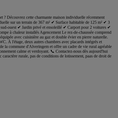
fort ? Découvrez cette charmante maison individuelle récemment
iduelle sur un terrain de 367 m² ✔ Surface habitable de 125 m² ✔ 3
sud-ouest ✔ Jardin privé et ensoleillé ✔ Carport pour 2 voitures ✔
 pompe à chaleur installés Agencement Le rez-de-chaussée comprend
équipée avec cuisinière au gaz et double évier en pierre naturelle.
WC. À l'étage, deux autres chambres avec placards intégrés et
ie de la commune d'Alveringem et offre un cadre de vie rural agréable
onnement calme et verdoyant. 📞 Contactez-nous dès aujourd'hui
 caractère rurale, pas de conditions de lotissement, paas de droit de