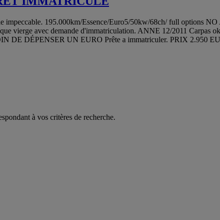
1 PRET IMMATRICULE
elle impeccable. 195.000km/Essence/Euro5/50kw/68ch/ full options NO A
chnique vierge avec demande d'immatriculation. ANNE 12/2011 Carpas 
 DE DÉPENSER UN EURO Prête a immatriculer. PRIX 2.950 EURO-- T
espondant à vos critères de recherche.