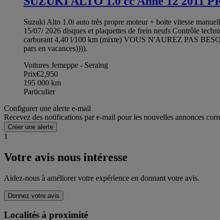
SUZUKI ALTO 1.0 cc Anne 12 201
Suzuki Alto 1.0i auto très propre moteur + boite vitesse manu
15/07/ 2026 disques et plaquettes de frein neufs Contrôle te
carburant 4,40 l/100 km (mixte) VOUS N'AUREZ PAS BESOIN
pars en vacances)))).
Voitures Jemeppe - Seraing
Prix
€2,950
195 000
km
Particulier
Configurer une alerte e-mail
Recevez des notifications par e-mail pour les nouvelles annonces corr
Créer une alerte
1
Votre avis nous intéresse
Aidez-nous à améliorer votre expérience en donnant votre avis.
Donnez votre avis
Localités à proximité