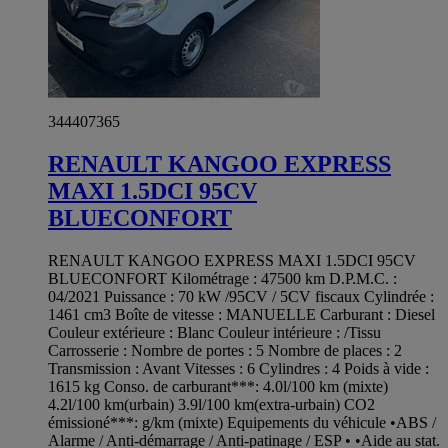
344407365
RENAULT KANGOO EXPRESS
MAXI 1.5DCI 95CV
BLUECONFORT
RENAULT KANGOO EXPRESS MAXI 1.5DCI 95CV
BLUECONFORT Kilométrage : 47500 km D.P.M.C. :
04/2021 Puissance : 70 kW /95CV / 5CV fiscaux Cylindrée :
1461 cm3 Boîte de vitesse : MANUELLE Carburant : Diesel
Couleur extérieure : Blanc Couleur intérieure : /Tissu
Carrosserie : Nombre de portes : 5 Nombre de places : 2
Transmission : Avant Vitesses : 6 Cylindres : 4 Poids à vide :
1615 kg Conso. de carburant***: 4.0l/100 km (mixte)
4.2l/100 km(urbain) 3.9l/100 km(extra-urbain) CO2
émissioné***: g/km (mixte) Equipements du véhicule •ABS /
Alarme / Anti-démarrage / Anti-patinage / ESP • •Aide au stat.