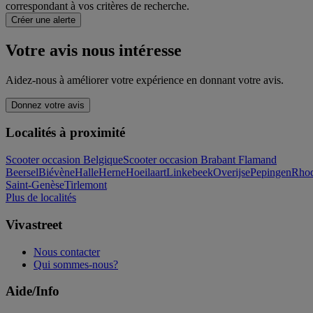
correspondant à vos critères de recherche.
Créer une alerte
Votre avis nous intéresse
Aidez-nous à améliorer votre expérience en donnant votre avis.
Donnez votre avis
Localités à proximité
Scooter occasion Belgique
Scooter occasion Brabant Flamand
Beersel
Biévène
Halle
Herne
Hoeilaart
Linkebeek
Overijse
Pepingen
Rho
Saint-Genèse
Tirlemont
Plus de localités
Vivastreet
Nous contacter
Qui sommes-nous?
Aide/Info