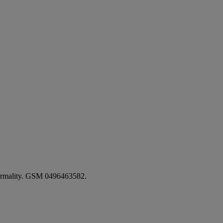
t formality. GSM 0496463582.