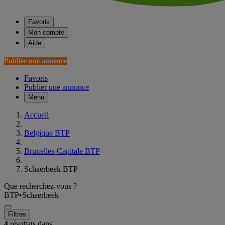
Favoris
Mon compte
Aide
Publier une annonce
Favoris
Publier une annonce
Menu
Accueil
Belgique BTP
Bruxelles-Capitale BTP
Schaerbeek BTP
Que recherchez-vous ?
BTP
•
Schaerbeek
Filtres
4
résultats dans