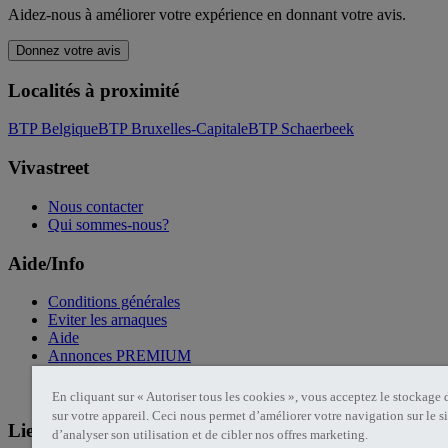
Aidez-nous à améliorer votre expérience en donnant votre avis.
Donnez votre avis
Localités à proximité
BTP Belgique
BTP Bruxelles-Capitale
BTP Schaerbeek
Vivastreet
Nous contacter
Qui sommes-nous?
Aide/Info
Conditions générales
Eviter les arnaques
Aide
Annonces PREMIUM
Politique de confidentialité
Cookies Vivastreet
En cliquant sur « Autoriser tous les cookies », vous acceptez le stockage
sur votre appareil. Ceci nous permet d’améliorer votre navigation sur le si
Liens utiles
d’analyser son utilisation et de cibler nos offres marketing.