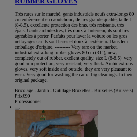
RUBBER GLOVES
Très rares sur le marché, gants industriels neufs extra-longs 80
cm entièrement en caoutchouc, de très grande qualité, taille L
(8-8,5), excellente protection des bras, très résistants, très
épais. Gants ambidextres, très doux à l'intérieur, ils sont très
agréables à porter. Parfaits pour laver la voiture ou les gros
nettoyages car ils sont lisses et doux à l'extérieur. Dans leur
emballage d'origine. ---------- Very rare on the market,
industrial extra-long rubber gloves 80 cm (31"), new,
completely out of rubber, exellent quality, size L (8-8,5), very
good arm protection, very resistant, very thick. Ambidextrous
gloves, very soft inside and outside, they are very pleasant to
wear. Very good for washing the car or big cleanings. In their
original package.
Bricolage - Jardin - Outillage Bruxelles - Bruxelles (Brussels)
Prix
€90
Professionnel