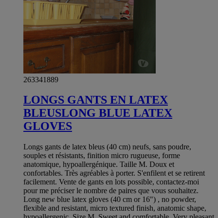
263341889
LONGS GANTS EN LATEX
BLEUSLONG BLUE LATEX
GLOVES
Longs gants de latex bleus (40 cm) neufs, sans poudre,
souples et résistants, finition micro rugueuse, forme
anatomique, hypoallergénique. Taille M. Doux et
confortables. Très agréables à porter. S'enfilent et se retirent
facilement. Vente de gants en lots possible, contactez-moi
pour me préciser le nombre de paires que vous souhaitez.
Long new blue latex gloves (40 cm or 16") , no powder,
flexible and resistant, micro textured finish, anatomic shape,
hypoallergenic. Size M. Sweet and comfortable. Very pleasant