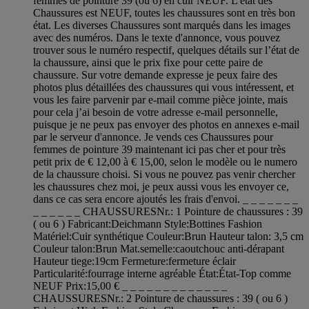
femmes de pointure 39 (ou 6) en cuir NEUF. L'état des
Chaussures est NEUF, toutes les chaussures sont en très bon
état. Les diverses Chaussures sont marqués dans les images
avec des numéros. Dans le texte d'annonce, vous pouvez
trouver sous le numéro respectif, quelques détails sur l’état de
la chaussure, ainsi que le prix fixe pour cette paire de
chaussure. Sur votre demande expresse je peux faire des
photos plus détaillées des chaussures qui vous intéressent, et
vous les faire parvenir par e-mail comme pièce jointe, mais
pour cela j’ai besoin de votre adresse e-mail personnelle,
puisque je ne peux pas envoyer des photos en annexes e-mail
par le serveur d'annonce. Je vends ces Chaussures pour
femmes de pointure 39 maintenant ici pas cher et pour très
petit prix de € 12,00 à € 15,00, selon le modèle ou le numero
de la chaussure choisi. Si vous ne pouvez pas venir chercher
les chaussures chez moi, je peux aussi vous les envoyer ce,
dans ce cas sera encore ajoutés les frais d'envoi. _ _ _ _ _ _ _
_ _ _ _ _ _ CHAUSSURESNr.: 1 Pointure de chaussures : 39
( ou 6 ) Fabricant:Deichmann Style:Bottines Fashion
Matériel:Cuir synthétique Couleur:Brun Hauteur talon: 3,5 cm
Couleur talon:Brun Mat.semelle:caoutchouc anti-dérapant
Hauteur tiege:19cm Fermeture:fermeture éclair
Particularité:fourrage interne agréable État:État-Top comme
NEUF Prix:15,00 € _ _ _ _ _ _ _ _ _ _ _ _ _
CHAUSSURESNr.: 2 Pointure de chaussures : 39 ( ou 6 )