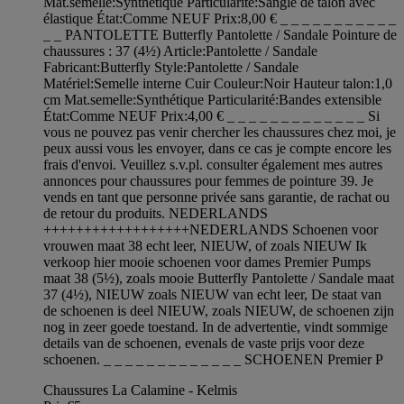
Mat.semelle:Synthétique Particularité:Sangle de talon avec
élastique État:Comme NEUF Prix:8,00 € _ _ _ _ _ _ _ _ _ _ _
_ _ PANTOLETTE Butterfly Pantolette / Sandale Pointure de
chaussures : 37 (4½) Article:Pantolette / Sandale
Fabricant:Butterfly Style:Pantolette / Sandale
Matériel:Semelle interne Cuir Couleur:Noir Hauteur talon:1,0
cm Mat.semelle:Synthétique Particularité:Bandes extensible
État:Comme NEUF Prix:4,00 € _ _ _ _ _ _ _ _ _ _ _ _ _ Si
vous ne pouvez pas venir chercher les chaussures chez moi, je
peux aussi vous les envoyer, dans ce cas je compte encore les
frais d'envoi. Veuillez s.v.pl. consulter également mes autres
annonces pour chaussures pour femmes de pointure 39. Je
vends en tant que personne privée sans garantie, de rachat ou
de retour du produits. NEDERLANDS
++++++++++++++++++NEDERLANDS Schoenen voor
vrouwen maat 38 echt leer, NIEUW, of zoals NIEUW Ik
verkoop hier mooie schoenen voor dames Premier Pumps
maat 38 (5½), zoals mooie Butterfly Pantolette / Sandale maat
37 (4½), NIEUW zoals NIEUW van echt leer, De staat van
de schoenen is deel NIEUW, zoals NIEUW, de schoenen zijn
nog in zeer goede toestand. In de advertentie, vindt sommige
details van de schoenen, evenals de vaste prijs voor deze
schoenen. _ _ _ _ _ _ _ _ _ _ _ _ _ SCHOENEN Premier P
Chaussures La Calamine - Kelmis