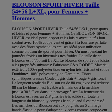
BLOUSON SPORT HIVER Taille
54+56 L+XL, pour Femmes +
Hommes
BLOUSON SPORT HIVER Taille 54/56 L/XL, pour sports
et loisirs et pour Femmes + Hommes Ce BLOUSON SPORT
HIVER est idéal pour le sport et les loisirs avec un très bon
confort avec 100% coupe-vent et grâce à la fourrure parfaite
avec des fibres synthétiques creuses idéal pour utilisation
comme blouson de sport et pour l'hiver. Un must pendant les
journées froides ou hivernales très froides. La taille de ce
Blouson est 54/56 soit L / XL Le blouson de sport et de loisirs
a les propriétés suivantes: Fabricant: C&A RODEO Matériau
extérieur: 100% polyester tissu en nylon très résistant et solide
Doublure: 100% polyester nylon Garniture: Fibres
synthétiques creuses Couleur: gris clair + rouge + gris foncé
La longueur totale du Blouson est de 80 cm, avec col redressé
88 cm Le blouson est lavable à la main ou à la machine
jusqu'à 30 ° C ou dans un nettoyage à sec La fermeture du
Blouson est avec un ZIP glissière très solide sur toute la
longueur du blouson, y compris le col quand il est redressé.
Les manches du Blouson ont aux poignets un 6 cm large
bande élastique pour s’adapter aux corps comme coupe-vent.