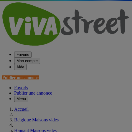
Favoris
Mon compte
Aide
Publier une annonce
Favoris
Publier une annonce
Menu
Accueil
Belgique Maisons vides
Hainaut Maisons vides