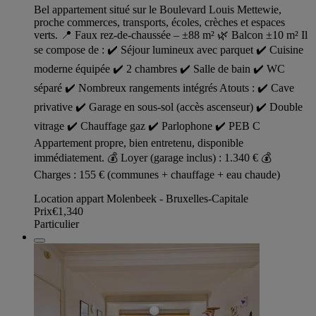
Bel appartement situé sur le Boulevard Louis Mettewie,
proche commerces, transports, écoles, crèches et espaces
verts. 📍 Faux rez-de-chaussée – ±88 m² 🌿 Balcon ±10 m² Il
se compose de : ✔️ Séjour lumineux avec parquet ✔️ Cuisine
moderne équipée ✔️ 2 chambres ✔️ Salle de bain ✔️ WC
séparé ✔️ Nombreux rangements intégrés Atouts : ✔️ Cave
privative ✔️ Garage en sous-sol (accès ascenseur) ✔️ Double
vitrage ✔️ Chauffage gaz ✔️ Parlophone ✔️ PEB C
Appartement propre, bien entretenu, disponible
immédiatement. 💰 Loyer (garage inclus) : 1.340 € 💰
Charges : 155 € (communes + chauffage + eau chaude)
Location appart Molenbeek - Bruxelles-Capitale
Prix
€1,340
Particulier