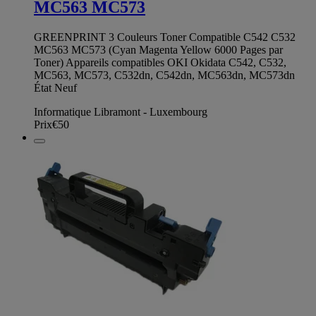
MC563 MC573
GREENPRINT 3 Couleurs Toner Compatible C542 C532
MC563 MC573 (Cyan Magenta Yellow 6000 Pages par
Toner) Appareils compatibles OKI Okidata C542, C532,
MC563, MC573, C532dn, C542dn, MC563dn, MC573dn
État Neuf
Informatique Libramont - Luxembourg
Prix
€50