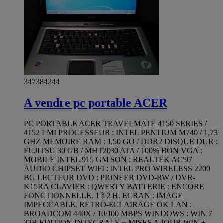
347384244
A vendre pc portable ACER
PC PORTABLE ACER TRAVELMATE 4150 SERIES /
4152 LMI PROCESSEUR : INTEL PENTIUM M740 / 1,73
GHZ MEMOIRE RAM : 1,50 GO / DDR2 DISQUE DUR :
FUJITSU 30 GB / MHT2030 ATA / 100% BON VGA :
MOBILE INTEL 915 GM SON : REALTEK AC'97
AUDIO CHIPSET WIFI : INTEL PRO WIRELESS 2200
BG LECTEUR DVD : PIONEER DVD-RW / DVR-
K15RA CLAVIER : QWERTY BATTERIE : ENCORE
FONCTIONNELLE, 1 à 2 H. ECRAN : IMAGE
IMPECCABLE, RETRO-ECLAIRAGE OK LAN :
BROADCOM 440X / 10/100 MBPS WINDOWS : WIN 7
32B EDITION INTEGRALE + MISES A JOUR WIN +