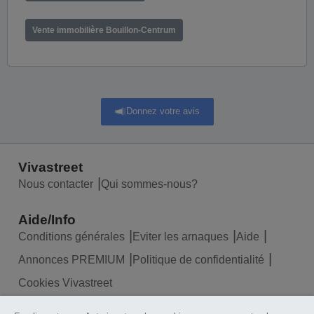
Vente immobilière Bouillon-Centrum
Donnez votre avis
Vivastreet
Nous contacter
Qui sommes-nous?
Aide/Info
Conditions générales
Eviter les arnaques
Aide
Annonces PREMIUM
Politique de confidentialité
Cookies Vivastreet