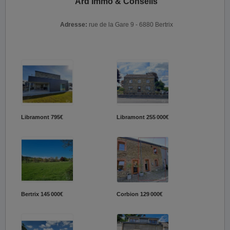
Ard'Immo & Conseils
Adresse:
rue de la Gare 9 - 6880 Bertrix
Libramont
795€
Libramont
255 000€
Bertrix
145 000€
Corbion
129 000€