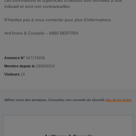
Les informations et superficies ci-dessus sont données à titre
indicatif et sont non contractuelles.
N'hésitez pas à nous contacter pour plus d'informations.
Ard’Immo & Conseils – 6880 BERTRIX
Annonce N°
347176036
Membre depuis le
28/08/2024
Visiteurs
10
Méfiez-vous des arnaques. Consultez nos conseils de sécurité
afin de les éviter