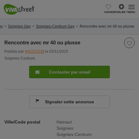
FAVORIS
PUBLIER ?
MENU
ay
Soignies Gay
Soignies-Centrum Gay
Rencontre avec mr 40 ou plusse
Rencontre avec mr 40 ou plusse
Publiée par
#45251539
le 03/11/2025
Soignies-Centrum
Contacter par email
Signaler cette annonce
Ville/Code postal
Hainaut
Soignies
Soignies-Centrum