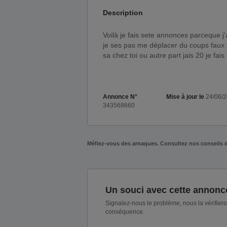
Description
Voilà je fais sete annonces parceque j'aimais qun homme de la 40 ou 50 m'ouvre le... je suis jeune
je ses pas me déplacer du coups faux v
sa chez toi ou autre part jais 20 je fais
Annonce N°
Mise à jour le
24/06/
343568660
Méfiez-vous des arnaques. Consultez nos conseils 
Un souci avec cette annonc
Signalez-nous le problème, nous la vérifier
conséquence.