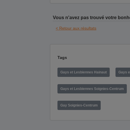
Vous n'avez pas trouvé votre bonh
< Retour aux résultats
Tags
Gays et Lesbiennes Hainaut
Gays e
Gays et Lesbiennes Soignies-Centrum
Gay Soignies-Centrum