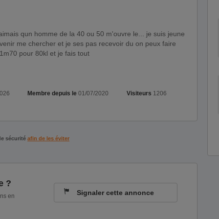
enir me chercher et je ses pas recevoir du on peux faire
 1m70 pour 80kl et je fais tout
2026
Membre depuis le
01/07/2020
Visiteurs
1206
de sécurité
afin de les éviter
e ?
Signaler cette annonce
ons en