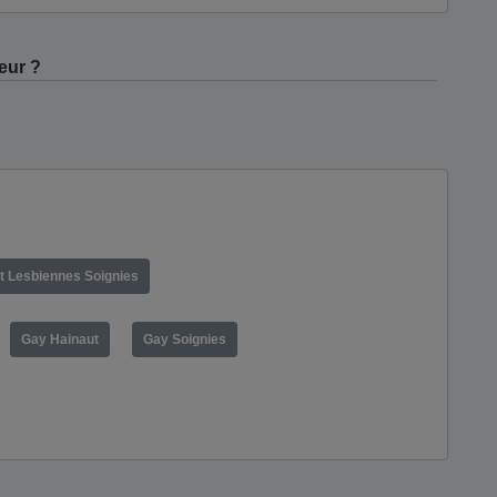
eur ?
t Lesbiennes Soignies
Gay Hainaut
Gay Soignies