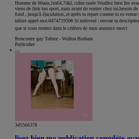
Homme de 60ans,1m64,74kl, crâne rasée Veuillez bien lire avant
viens de finir ton sport, mais avant de rentrer chez toi,besoin de
fond , jusqu'à éjaculation,,et après tu repart comme tu es venue n
tubize appel moi.0474719506 Si intéressé : envoie ta descript
que si vous rentrez dans le critères de mon annonce merci
Rencontre gay Tubize - Wallon Brabant
Particulier
345566378
lisez bien ma publication complète ava