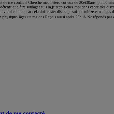
 de me contacté Cherche mec hetero curieux de 20et30ans, plutôt mince a
 détente et d être soulager suis la,je reçois chez moi dans cadre très disc
i vu ni connue, car cela dois rester discret,je suis de tubize et n ai pas
ion physique+âges+ta regions Reçois aussi après 23h ⚠️ Ne réponds pa
nt de me contacté .