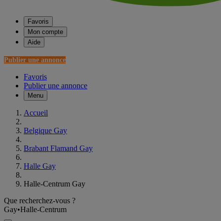
Favoris
Mon compte
Aide
Publier une annonce
Favoris
Publier une annonce
Menu
Accueil
Belgique Gay
Brabant Flamand Gay
Halle Gay
Halle-Centrum Gay
Que recherchez-vous ?
Gay
•
Halle-Centrum