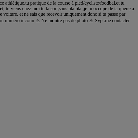
thlétique,tu pratique de la course à pied/cycliste/foodbal,et tu
ret, tu viens chez moi tu la sort,sans bla bla ,je m occupe de ta queue a
 de voiture, et ne sais que recevoir uniquement donc si tu passe par
s au numéro inconn ⚠️ Ne montre pas de photo ⚠️ Svp :me contacter