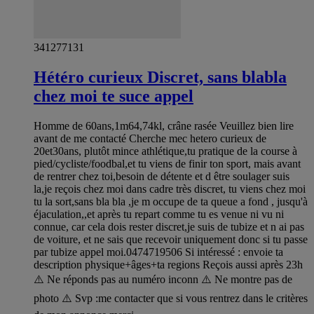
341277131
Hétéro curieux Discret, sans blabla
chez moi te suce appel
Homme de 60ans,1m64,74kl, crâne rasée Veuillez bien lire
avant de me contacté Cherche mec hetero curieux de
20et30ans, plutôt mince athlétique,tu pratique de la course à
pied/cycliste/foodbal,et tu viens de finir ton sport, mais avant
de rentrer chez toi,besoin de détente et d être soulager suis
la,je reçois chez moi dans cadre très discret, tu viens chez moi
tu la sort,sans bla bla ,je m occupe de ta queue a fond , jusqu'à
éjaculation,,et après tu repart comme tu es venue ni vu ni
connue, car cela dois rester discret,je suis de tubize et n ai pas
de voiture, et ne sais que recevoir uniquement donc si tu passe
par tubize appel moi.0474719506 Si intéressé : envoie ta
description physique+âges+ta regions Reçois aussi après 23h
⚠️ Ne réponds pas au numéro inconn ⚠️ Ne montre pas de
photo ⚠️ Svp :me contacter que si vous rentrez dans le critères