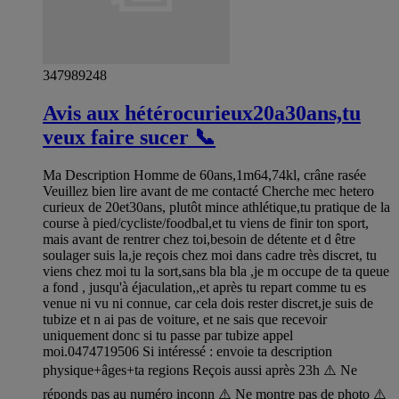
347989248
Avis aux hétérocurieux20a30ans,tu
veux faire sucer 📞
Ma Description Homme de 60ans,1m64,74kl, crâne rasée
Veuillez bien lire avant de me contacté Cherche mec hetero
curieux de 20et30ans, plutôt mince athlétique,tu pratique de la
course à pied/cycliste/foodbal,et tu viens de finir ton sport,
mais avant de rentrer chez toi,besoin de détente et d être
soulager suis la,je reçois chez moi dans cadre très discret, tu
viens chez moi tu la sort,sans bla bla ,je m occupe de ta queue
a fond , jusqu'à éjaculation,,et après tu repart comme tu es
venue ni vu ni connue, car cela dois rester discret,je suis de
tubize et n ai pas de voiture, et ne sais que recevoir
uniquement donc si tu passe par tubize appel
moi.0474719506 Si intéressé : envoie ta description
physique+âges+ta regions Reçois aussi après 23h ⚠️ Ne
réponds pas au numéro inconn ⚠️ Ne montre pas de photo ⚠️