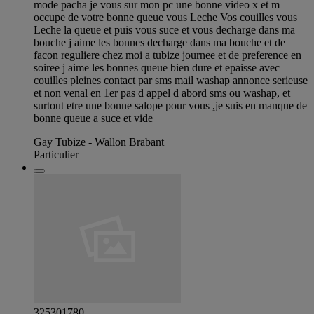
mode pacha je vous sur mon pc une bonne video x et m
occupe de votre bonne queue vous Leche Vos couilles vous
Leche la queue et puis vous suce et vous decharge dans ma
bouche j aime les bonnes decharge dans ma bouche et de
facon reguliere chez moi a tubize journee et de preference en
soiree j aime les bonnes queue bien dure et epaisse avec
couilles pleines contact par sms mail washap annonce serieuse
et non venal en 1er pas d appel d abord sms ou washap, et
surtout etre une bonne salope pour vous ,je suis en manque de
bonne queue a suce et vide
Gay Tubize - Wallon Brabant
Particulier
325301780