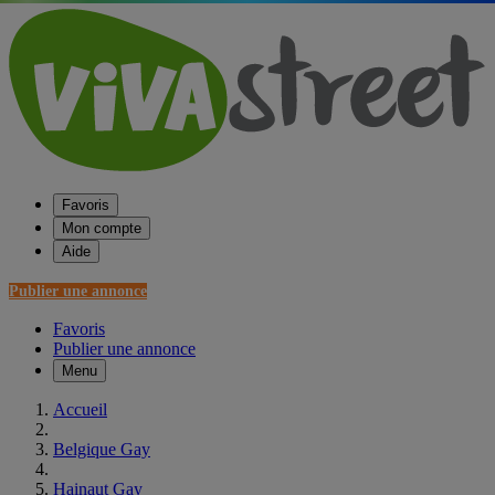
Favoris
Mon compte
Aide
Publier une annonce
Favoris
Publier une annonce
Menu
Accueil
Belgique Gay
Hainaut Gay