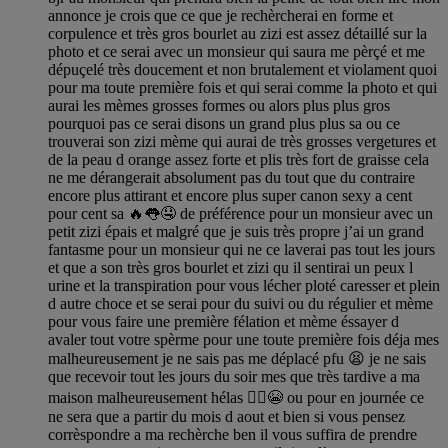
annonce je crois que ce que je rechèrcherai en forme et
corpulence et très gros bourlet au zizi est assez détaillé sur la
photo et ce serai avec un monsieur qui saura me pèrçé et me
dépuçelé très doucement et non brutalement et violament quoi
pour ma toute première fois et qui serai comme la photo et qui
aurai les mèmes grosses formes ou alors plus plus gros
pourquoi pas ce serai disons un grand plus plus sa ou ce
trouverai son zizi mème qui aurai de très grosses vergetures et
de la peau d orange assez forte et plis très fort de graisse cela
ne me dérangerait absolument pas du tout que du contraire
encore plus attirant et encore plus super canon sexy a cent
pour cent sa 🔥👅🤤 de préférence pour un monsieur avec un
petit zizi épais et malgré que je suis très propre j’ai un grand
fantasme pour un monsieur qui ne ce laverai pas tout les jours
et que a son très gros bourlet et zizi qu il sentirai un peux l
urine et la transpiration pour vous lécher ploté caresser et plein
d autre choce et se serai pour du suivi ou du régulier et mème
pour vous faire une première félation et mème éssayer d
avaler tout votre spèrme pour une toute première fois déja mes
malheureusement je ne sais pas me déplacé pfu 😫 je ne sais
que recevoir tout les jours du soir mes que très tardive a ma
maison malheureusement hélas 🤷‍♀️😭 ou pour en journée ce
ne sera que a partir du mois d aout et bien si vous pensez
corrèspondre a ma rechèrche ben il vous suffira de prendre