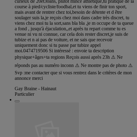
curieux de 20et30ans, plutôt mince athlétique,tu pratique de la
course à pied/cycliste/foodbal,et tu viens de finir ton sport,
mais avant de rentrer chez toi,besoin de détente et d être
soulager suis la,je reçois chez moi dans cadre très discret, tu
viens chez moi tu la sort,sans bla bla ,je m occupe de ta queue
a fond , jusqu'à éjaculation,,et après tu repart comme tu es
venue ni vu ni connue, car cela dois rester discret,je suis de
tubize et n ai pas de voiture, et ne sais que recevoir
uniquement donc si tu passe par tubize appel
moi.0474719506 Si intéressé : envoie ta description
physique+âges+ta regions Reçois aussi après 23h ⚠️ Ne
réponds pas au numéro inconn ⚠️ Ne montre pas de photo ⚠️
Svp :me contacter que si vous rentrez dans le critères de mon
annonce merci
Gay Braine - Hainaut
Particulier