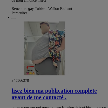
de mon annonce merci
Rencontre gay Tubize - Wallon Brabant
Particulier
345566378
lisez bien ma publication complète
avant de me contacté .
bjr au monsieur qui prendra bien la peine de tout bien lire mon