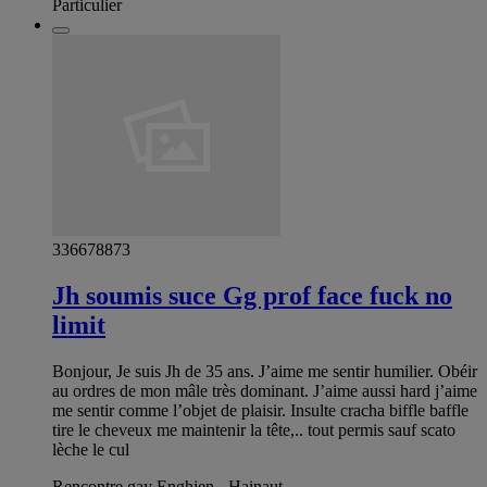
Particulier
336678873
Jh soumis suce Gg prof face fuck no
limit
Bonjour, Je suis Jh de 35 ans. J’aime me sentir humilier. Obéir
au ordres de mon mâle très dominant. J’aime aussi hard j’aime
me sentir comme l’objet de plaisir. Insulte cracha biffle baffle
tire le cheveux me maintenir la tête,.. tout permis sauf scato
lèche le cul
Rencontre gay Enghien - Hainaut