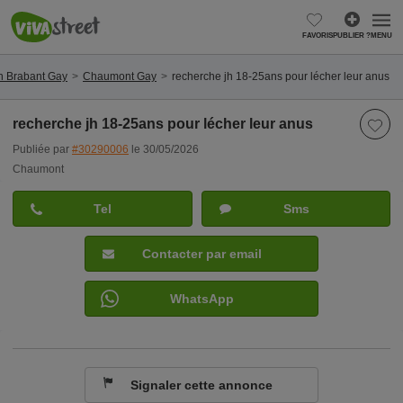
FAVORIS
PUBLIER ?
MENU
n Brabant Gay
Chaumont Gay
recherche jh 18-25ans pour lécher leur anus
recherche jh 18-25ans pour lécher leur anus
Publiée par
#30290006
le 30/05/2026
Chaumont
Tel
Sms
Contacter par email
WhatsApp
Signaler cette annonce