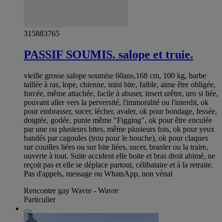
315883765
PASSIF SOUMIS. salope et truie.
vieille grosse salope soumise 60ans,168 cm, 100 kg, barbe
taillée à ras, lope, chienne, mini bite, faible, aime être obligée,
forcée, même attachée, facile à abuser, insert urêtre, uro si liée,
pouvant aller vers la perversité, l'immoralité ou l'interdit, ok
pour embrasser, sucer, lécher, avaler, ok pour bondage, fessée,
doigtée, godée, punie même "Figging", ok pour être enculée
par une ou plusieurs bites, même plusieurs fois, ok pour yeux
bandés par cagoules (trou pour le bouche), ok pour claques
sur couilles liées ou sur bite liées, sucer, branler ou la traire,
ouverte à tout. Suite accident elle boite et bras droit abimé, ne
reçoit pas et elle se déplace partout, célibataire et à la retraite.
Pas d'appels, message ou WhatsApp, non vénal
Rencontre gay Wavre - Wavre
Particulier