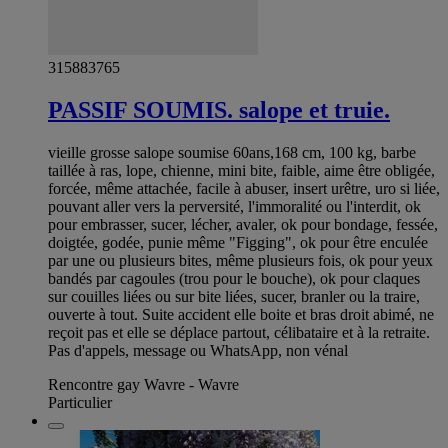
315883765
PASSIF SOUMIS. salope et truie.
vieille grosse salope soumise 60ans,168 cm, 100 kg, barbe
taillée à ras, lope, chienne, mini bite, faible, aime être obligée,
forcée, même attachée, facile à abuser, insert urêtre, uro si liée,
pouvant aller vers la perversité, l'immoralité ou l'interdit, ok
pour embrasser, sucer, lécher, avaler, ok pour bondage, fessée,
doigtée, godée, punie même "Figging", ok pour être enculée
par une ou plusieurs bites, même plusieurs fois, ok pour yeux
bandés par cagoules (trou pour le bouche), ok pour claques
sur couilles liées ou sur bite liées, sucer, branler ou la traire,
ouverte à tout. Suite accident elle boite et bras droit abimé, ne
reçoit pas et elle se déplace partout, célibataire et à la retraite.
Pas d'appels, message ou WhatsApp, non vénal
Rencontre gay Wavre - Wavre
Particulier