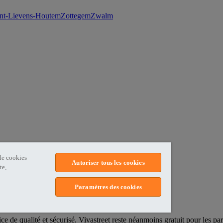
int-Lievens-Houtem
Zottegem
Zwalm
 de cookies
Autoriser tous les cookies
te,
Paramètres des cookies
ce de qualité et sécurisé. Vivastreet reste néanmoins gratuit pour les par