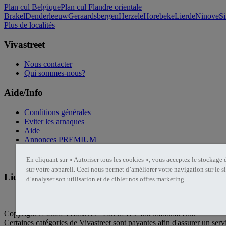
Plan cul Belgique
Plan cul Flandre orientale
Brakel
Denderleeuw
Geraardsbergen
Herzele
Horebeke
Lierde
Ninove
S
Plus de localités
Vivastreet
Nous contacter
Qui sommes-nous?
Aide/Info
Conditions générales
Eviter les arnaques
Aide
Annonces PREMIUM
Politique de confidentialité
Cookies Vivastreet
En cliquant sur « Autoriser tous les cookies », vous acceptez le stockage
sur votre appareil. Ceci nous permet d’améliorer votre navigation sur le si
Liens utiles
d’analyser son utilisation et de cibler nos offres marketing.
Publier une annonce
Copyright © 2026 Vivastreet - Part of DV International Ltd.
Certaines catégories de Vivastreet sont payantes afin d'assurer un servi