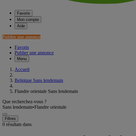
Favoris
Mon compte
Aide
Publier une annonce
Favoris
Publier une annonce
Menu
Accueil
Belgique Sans lendemain
Flandre orientale Sans lendemain
Que recherchez-vous ?
Sans lendemain
•
Flandre orientale
Filtres
0 résultats dans