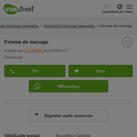
FAVORIS
PUBLIER ?
MENU
tale Services ménagers
Anderlecht Services ménagers
Femme de menage
Femme de menage
Publiée par
#34349569
le 07/08/2017
Anderlecht
Tel
Sms
WhatsApp
Signaler cette annonce
Ville/Code postal
Bruxelles-Capitale