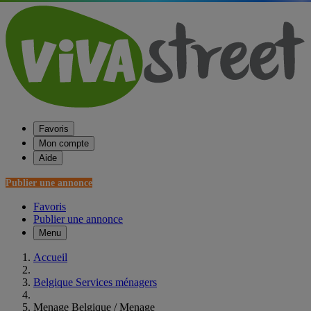
Favoris
Mon compte
Aide
Publier une annonce
Favoris
Publier une annonce
Menu
Accueil
Belgique Services ménagers
Menage Belgique / Menage