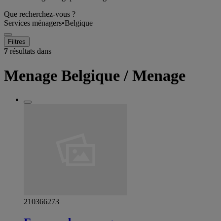
Que recherchez-vous ?
Services ménagers
•
Belgique
Filtres
7
résultats dans
Menage Belgique / Menage
210366273