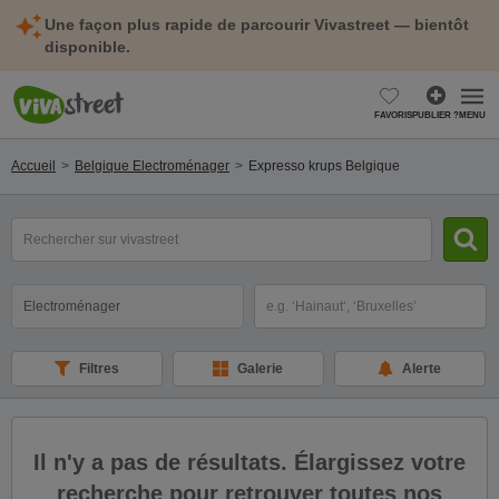
Une façon plus rapide de parcourir Vivastreet — bientôt
disponible.
FAVORIS
PUBLIER ?
MENU
Accueil
Belgique Electroménager
Expresso krups Belgique
mot(s)
clé(s)
Catégorie
Sélectionnez la localisation
Filtres
Galerie
Alerte
Il n'y a pas de résultats. Élargissez votre
recherche pour retrouver toutes nos