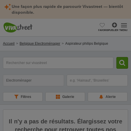
Une façon plus rapide de parcourir Vivastreet — bientôt
disponible.
FAVORIS
PUBLIER ?
MENU
Accueil
Belgique Electroménager
Aspirateur philips Belgique
mot(s)
clé(s)
Catégorie
Sélectionnez la localisation
Filtres
Galerie
Alerte
Il n'y a pas de résultats. Élargissez votre
recherche pour retrouver toutes nos