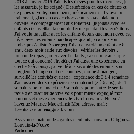
2018 à janvier 2019 J'aidais les élèves pour les exercices , je
les rassurais, je les soigné ( Désinfection en cas de chutes et
de plaies ouverte, pansements, médicaments si il y avait un
traitement, glace en cas de choc / chutes avec plaie non
ouverte, Accompagnement aux toilettes) , je jouais avec les
enfants et surveillait la cour de l'école pendant les récréations
J'ai voulu travailler avec les enfants depuis que mon neveu est
né, et avec les enfants handicapés quand j'ai appris son
hadicape (Autiste Asperger) J'ai aussi gardé un enfant de 8
ans , deux mois (aide aux devoirs , vérifier les devoirs ,
préparé le repas , jouer avec l'enfants , sa sécurité ainsi que
tout ce qui concerné l'hygiène) J'ai aussi une expérience en
crèche (0 à 3 ans) , j'ai veillé à la sécurité des enfants, soin,
l'hygiène (changement des couches , donné à manger ,
surveillé les activités et sieste) , expérience de 3 à 4 semaines
J'ai aussi eu deux expériences en maternel (3 à 6 ans) , de 4
semaines pour l'une et de 3 semaines pour l'autre Je serais
ravie d'en discuter de vive voix pour mieux expliqué mon
parcours et mes expériences Je vis à Louvain la Neuve à
l'avenue Maurice Maeterlinck Mon adresse mail :
Laetitia.cardonna@gmail. Com
Assistantes maternelle - gardes d'enfants Louvain - Ottignies-
Louvain-la-Neuve
Particulier