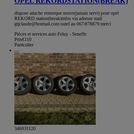
OPEL REKORDSTATION(BREAK)
dispose attache remorque neuve(jamais servi) pour opel
REKORD station(break)infos via adresse mail
gtjclaude@hotmail.com
outel au 067/878879 merci
Pièces et services auto Feluy - Seneffe
Prix
€110
Particulier
346931120