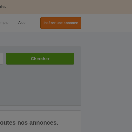
le.
ompte
Aide
Insérer une annonce
Chercher
 toutes nos annonces.