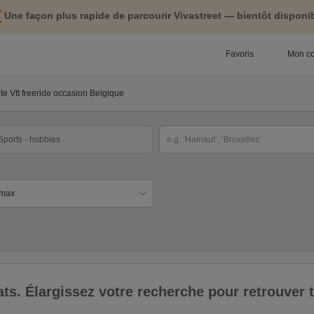
Une façon plus rapide de parcourir Vivastreet — bientôt disponib
Favoris
Mon c
te Vtt freeride occasion Belgique
tégorie
Sélectionnez la localisation
ix
ltats. Élargissez votre recherche pour retrouver