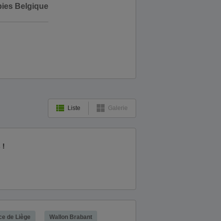
bies Belgique
Liste
Galerie
 !
ce de Liège
Wallon Brabant