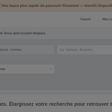
Une façon plus rapide de parcourir Vivastreet — bientôt disponib
Favoris
Mon c
nte Tenue sport occasion Belgique
tégorie
Sélectionnez la localisation
ix
ltats. Élargissez votre recherche pour retrouver