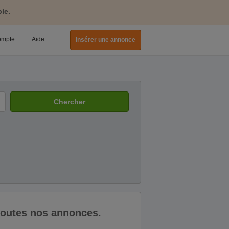
le.
ompte
Aide
Insérer une annonce
Chercher
 toutes nos annonces.