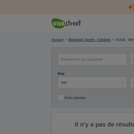
Accueil
Belgique Sports - hobbies
Achat - Ve
mot(s) clé(s)
Ca
Prix
Pr
Avec photos
Il n'y a pas de résu