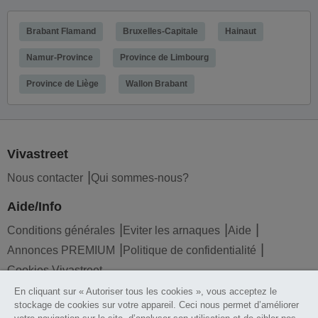
Brabant Flamand
Bruxelles-Capitale
Hainaut
Namur-Province
Province de Limbourg
Province de Liège
Wallon Brabant
Vivastreet
Nous contacter
Qui sommes-nous?
Aide/Info
Conditions générales
Eviter les arnaques
Aide
Annonces PREMIUM
Politique de confidentialité
Cookies Vivastreet
En cliquant sur « Autoriser tous les cookies », vous acceptez le
Liens utiles
stockage de cookies sur votre appareil. Ceci nous permet d’améliorer