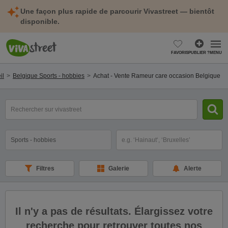
Une façon plus rapide de parcourir Vivastreet — bientôt
disponible.
FAVORIS
PUBLIER ?
MENU
il
Belgique Sports - hobbies
Achat - Vente Rameur care occasion Belgique
mot(s)
clé(s)
Catégorie
Sélectionnez la localisation
Filtres
Galerie
Alerte
Il n'y a pas de résultats. Élargissez votre
recherche pour retrouver toutes nos