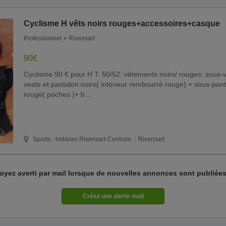
Cyclisme H vêts noirs rouges+accessoires+casque
Professionnel
Rixensart
90€
Cyclisme 90 € pour H T: 50/52: vêtements noirs/ rouges: sous-vê
veste et pantalon noirs( intérieur rembourré rouge) + sous-pan
rouge( poches )+ b…
Sports - hobbies
Rixensart-Centrum
Rixensart
oyez averti par mail lorsque de nouvelles annonces sont publiées