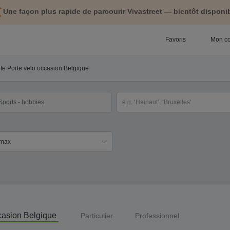
Une façon plus rapide de parcourir Vivastreet — bientôt disponib
Favoris
Mon c
nte Porte velo occasion Belgique
tégorie
Sélectionnez la localisation
ix
ccasion Belgique
Particulier
Professionnel