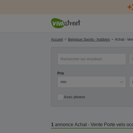
Accueil
Belgique Sports - hobbies
Achat - Ve
mot(s) clé(s)
Ca
Prix
Pr
Avec photos
1
annonce
Achat - Vente Porte velo o