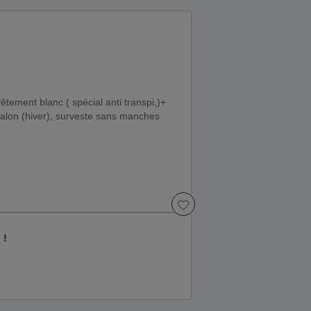
tement blanc ( spécial anti transpi,)+
talon (hiver), surveste sans manches
 !