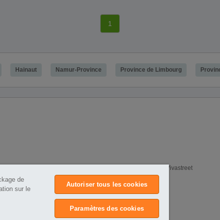
1
Hainaut
Namur-Province
Province de Limbourg
Provin
e
Annonces PREMIUM
Politique de confidentialité
Cookies Vivastreet
ockage de
Autoriser tous les cookies
tion sur le
Paramètres des cookies