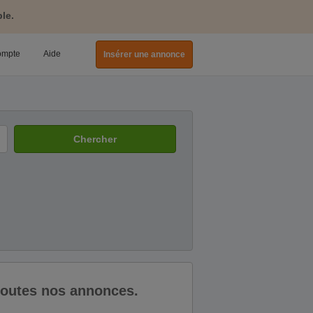
le.
ompte
Aide
Insérer une annonce
Chercher
 toutes nos annonces.