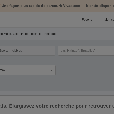
Une façon plus rapide de parcourir Vivastreet — bientôt disponib
Favoris
Mon c
nte Musculation triceps occasion Belgique
tégorie
Sélectionnez la localisation
ix
ltats. Élargissez votre recherche pour retrouver