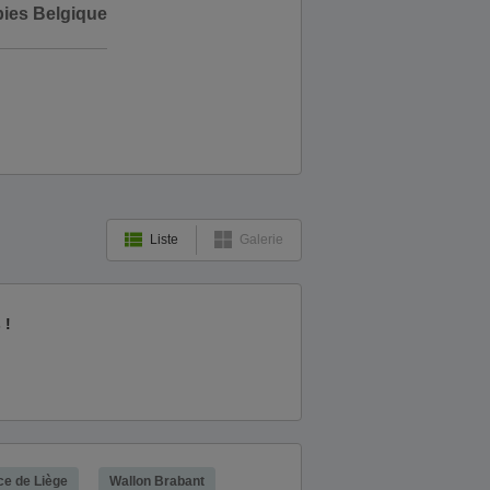
bies Belgique
Liste
Galerie
 !
ce de Liège
Wallon Brabant