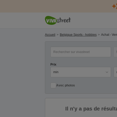
Accueil
Belgique Sports - hobbies
Achat - Ve
mot(s) clé(s)
Ca
Prix
Pr
Avec photos
Il n'y a pas de résu