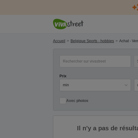
Accueil
Belgique Sports - hobbies
Achat - Ve
mot(s) clé(s)
Ca
Prix
Pr
Avec photos
Il n'y a pas de résu