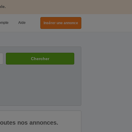
le.
ompte
Aide
Insérer une annonce
Chercher
 toutes nos annonces.