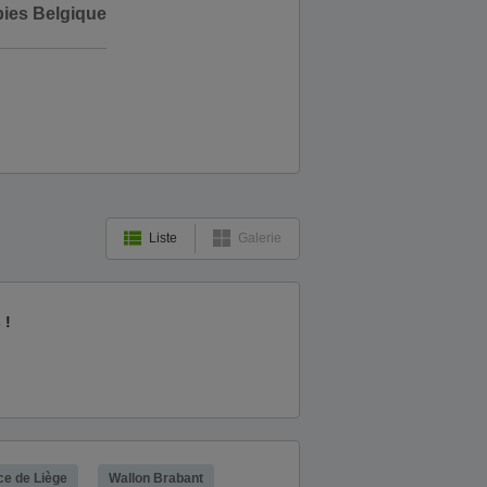
bies Belgique
Liste
Galerie
 !
ce de Liège
Wallon Brabant