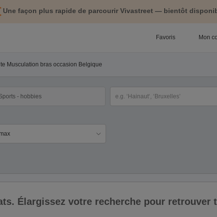
Une façon plus rapide de parcourir Vivastreet — bientôt disponib
Favoris
Mon c
nte Musculation bras occasion Belgique
tégorie
Sélectionnez la localisation
ix
ltats. Élargissez votre recherche pour retrouver