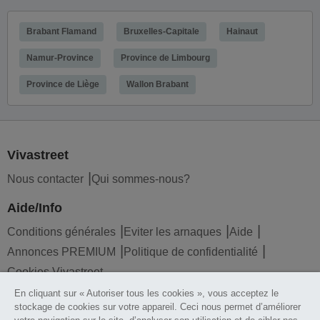
Brabant Flamand
Bruxelles-Capitale
Hainaut
Namur-Province
Province de Limbourg
Province de Liège
Wallon Brabant
Vivastreet
Nous contacter
Qui sommes-nous?
Aide/Info
Conditions générales
Eviter les arnaques
Aide
Annonces PREMIUM
Politique de confidentialité
Cookies Vivastreet
En cliquant sur « Autoriser tous les cookies », vous acceptez le
Liens utiles
stockage de cookies sur votre appareil. Ceci nous permet d’améliorer