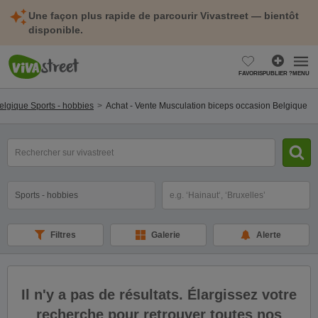
Une façon plus rapide de parcourir Vivastreet — bientôt
disponible.
FAVORIS
PUBLIER ?
MENU
elgique Sports - hobbies
Achat - Vente Musculation biceps occasion Belgique
mot(s)
clé(s)
Catégorie
Sélectionnez la localisation
Filtres
Galerie
Alerte
Il n'y a pas de résultats. Élargissez votre
recherche pour retrouver toutes nos