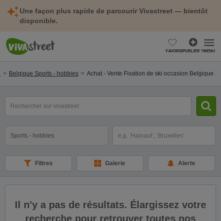
Une façon plus rapide de parcourir Vivastreet — bientôt
disponible.
FAVORIS
PUBLIER ?
MENU
l
Belgique Sports - hobbies
Achat - Vente Fixation de ski occasion Belgique
mot(s)
clé(s)
Catégorie
Sélectionnez la localisation
Filtres
Galerie
Alerte
Il n'y a pas de résultats. Élargissez votre
recherche pour retrouver toutes nos