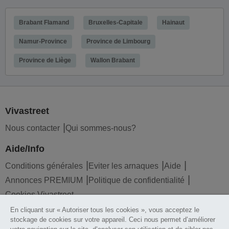
Brabant Flamand
Bruxelles-Capitale
Hainaut
Namur-Province
Province de Limbourg
Province de Liège
Wallon Brabant
Vivastreet
Nous contacter
Qui sommes-nous?
Aide/Info
Conditions générales
Eviter les arnaques
Aide
Annonces PREMIUM
Politique de confidentialité
Cookies Vivastreet
En cliquant sur « Autoriser tous les cookies », vous acceptez le
Liens utiles
stockage de cookies sur votre appareil. Ceci nous permet d’améliorer