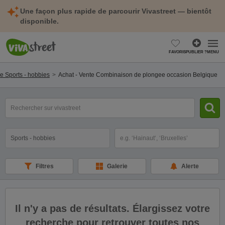
Une façon plus rapide de parcourir Vivastreet — bientôt
disponible.
FAVORIS
PUBLIER ?
MENU
e Sports - hobbies
Achat - Vente Combinaison de plongee occasion Belgique
mot(s)
clé(s)
Catégorie
Sélectionnez la localisation
Filtres
Galerie
Alerte
Il n'y a pas de résultats. Élargissez votre
recherche pour retrouver toutes nos