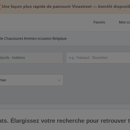
Une façon plus rapide de parcourir Vivastreet — bientôt disponib
Favoris
Mon c
nte Chaussures femmes occasion Belgique
tégorie
Sélectionnez la localisation
ix
ltats. Élargissez votre recherche pour retrouver