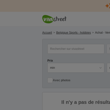
Accueil
Belgique Sports - hobbies
Achat - Ve
mot(s) clé(s)
Ca
Prix
Pr
Avec photos
Il n'y a pas de résu