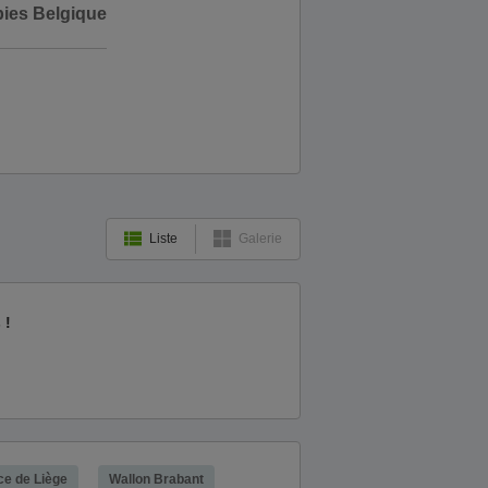
bies Belgique
Liste
Galerie
 !
ce de Liège
Wallon Brabant