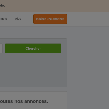
le.
ompte
Aide
Insérer une annonce
Chercher
 toutes nos annonces.