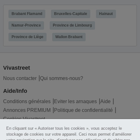
Brabant Flamand
Bruxelles-Capitale
Hainaut
Namur-Province
Province de Limbourg
Province de Liège
Wallon Brabant
Vivastreet
Nous contacter
Qui sommes-nous?
Aide/Info
Conditions générales
Eviter les arnaques
Aide
Annonces PREMIUM
Politique de confidentialité
Cookies Vivastreet
En cliquant sur « Autoriser tous les cookies », vous acceptez le
Liens utiles
stockage de cookies sur votre appareil. Ceci nous permet d’améliorer