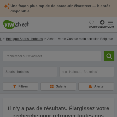
Une façon plus rapide de parcourir Vivastreet — bientôt
disponible.
FAVORIS
PUBLIER ?
MENU
il
Belgique Sports - hobbies
Achat - Vente Casque moto occasion Belgique
mot(s)
clé(s)
Catégorie
Sélectionnez la localisation
Filtres
Galerie
Alerte
Il n'y a pas de résultats. Élargissez votre
recherche pour retrouver toutes nos