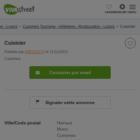
FAVORIS
PUBLIER ?
MENU
n - Loisirs
Cuesmes Tourisme - Hôtellerie - Restauration - Loisirs
Cuisinier
Cuisinier
Publiée par
#45142274
le 11/11/2021
Cuesmes
Contacter par email
Signaler cette annonce
Ville/Code postal
Hainaut
Mons
Cuesmes