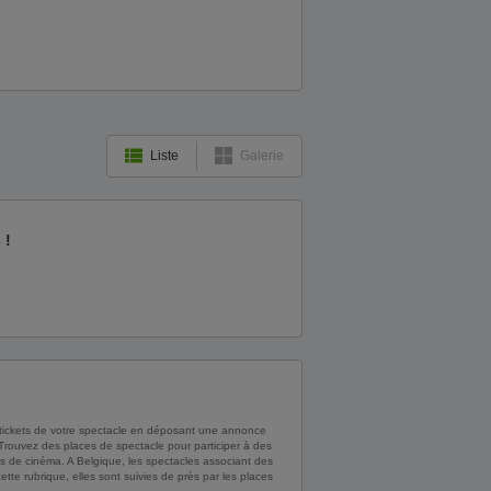
Liste
Galerie
 !
 tickets de votre spectacle en déposant une annonce
. Trouvez des places de spectacle pour participer à des
es de cinéma. A Belgique, les spectacles associant des
te rubrique, elles sont suivies de près par les places