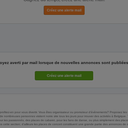
oyez averti par mail lorsque de nouvelles annonces sont publiées
profitez-en pour vous divertir. Vous êtes organisateur ou promoteur d’évènements? Proposez les
, de nombreuses personnes visitent notre site tous les jours pour trouver des activités à Belgique
, pour les passionnés, des places de cabaret, pour les fans de danse, ou plus simplement des plac
cette section; d’ailleurs les places de concert constituent une grande partie des annonces de cet