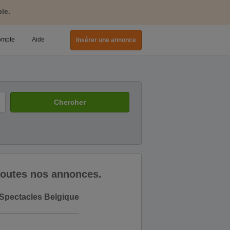
le.
ompte
Aide
Insérer une annonce
Chercher
 toutes nos annonces.
 Spectacles Belgique