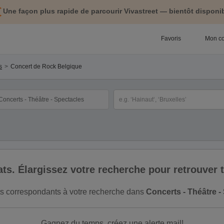
Une façon plus rapide de parcourir Vivastreet — bientôt disponib
Favoris
Mon c
s
Concert de Rock Belgique
tégorie
Sélectionnez la localisation
ltats. Élargissez votre recherche pour retrouver
tats correspondants à votre recherche dans
Concerts - Théâtre -
Gagnez du temps, créez une alerte mail!