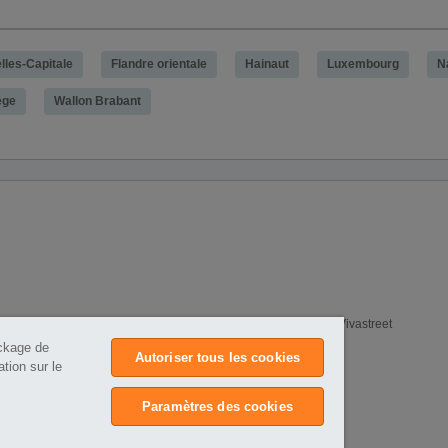
lles-Capitale
Flandre orientale
Hainaut
Luxembourg
N
ège
Wallon Brabant
e
Annonces PREMIUM
Politique de confidentialité
Cookies Vivastreet
ockage de
Autoriser tous les cookies
tion sur le
Paramètres des cookies
onal Ltd
.