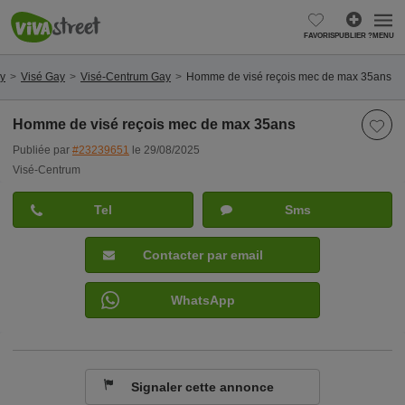
FAVORIS
PUBLIER ?
MENU
ay
Visé Gay
Visé-Centrum Gay
Homme de visé reçois mec de max 35ans
Homme de visé reçois mec de max 35ans
Publiée par
#23239651
le 29/08/2025
Visé-Centrum
Tel
Sms
Contacter par email
WhatsApp
Signaler cette annonce