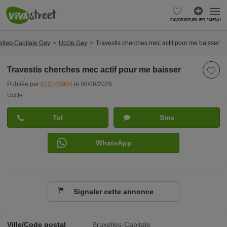
FAVORIS
PUBLIER ?
MENU
elles-Capitale Gay
Uccle Gay
Travestis cherches mec actif pour me baisser
Travestis cherches mec actif pour me baisser
Publiée par
#12146904
le 06/06/2026
Uccle
Tel
Sms
WhatsApp
Signaler cette annonce
Ville/Code postal
Bruxelles-Capitale