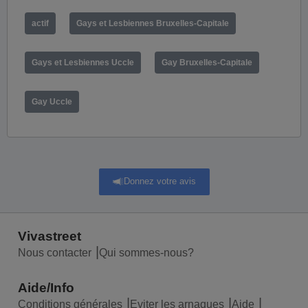
actif
Gays et Lesbiennes Bruxelles-Capitale
Gays et Lesbiennes Uccle
Gay Bruxelles-Capitale
Gay Uccle
Donnez votre avis
Vivastreet
Nous contacter
Qui sommes-nous?
Aide/Info
Conditions générales
Eviter les arnaques
Aide