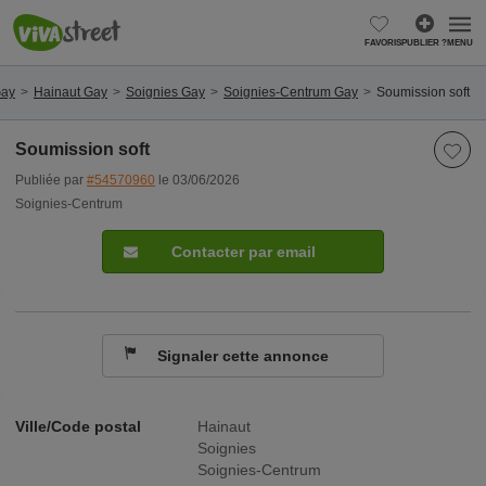
FAVORIS
PUBLIER ?
MENU
Gay
Hainaut Gay
Soignies Gay
Soignies-Centrum Gay
Soumission soft
Soumission soft
Publiée par
#54570960
le 03/06/2026
Soignies-Centrum
Contacter par email
Signaler cette annonce
Ville/Code postal
Hainaut
Soignies
Soignies-Centrum