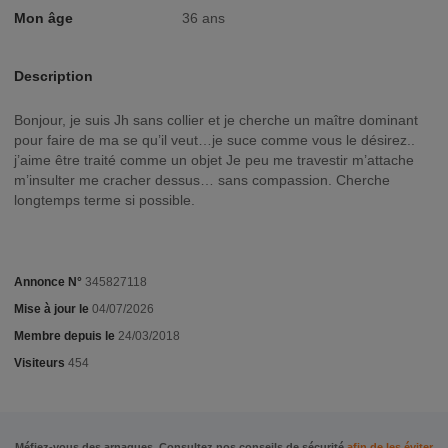
Mon âge
36 ans
Description
Bonjour, je suis Jh sans collier et je cherche un maître dominant
pour faire de ma se qu’il veut…je suce comme vous le désirez..
j’aime être traité comme un objet Je peu me travestir m’attache
m’insulter me cracher dessus… sans compassion. Cherche
longtemps terme si possible.
Annonce N°
345827118
Mise à jour le
04/07/2026
Membre depuis le
24/03/2018
Visiteurs
454
Méfiez-vous des arnaques. Consultez nos conseils de sécurité
afin de les éviter