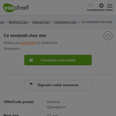
FAVORIS
PUBLIER ?
MENU
nes
Belgique Gay
Hainaut Gay
Quaregnon Gay
Ce vendredi chez moi
Ce vendredi chez moi
Publiée par
#22809950
le 08/06/2026
Quaregnon
Contacter par email
Signaler cette annonce
Ville/Code postal
Hainaut
Quaregnon
Mon âge
57 ans