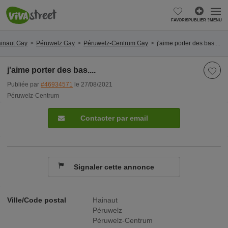
FAVORIS
PUBLIER ?
MENU
inaut Gay
Péruwelz Gay
Péruwelz-Centrum Gay
j'aime porter des bas....
j'aime porter des bas....
Publiée par
#46934571
le 27/08/2021
Péruwelz-Centrum
Contacter par email
Signaler cette annonce
Ville/Code postal
Hainaut
Péruwelz
Péruwelz-Centrum