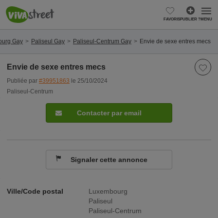
FAVORIS
PUBLIER ?
MENU
urg Gay
Paliseul Gay
Paliseul-Centrum Gay
Envie de sexe entres mecs
Envie de sexe entres mecs
Publiée par
#39951863
le 25/10/2024
Paliseul-Centrum
Contacter par email
Signaler cette annonce
Ville/Code postal
Luxembourg
Paliseul
Paliseul-Centrum