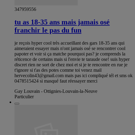
347959556
tu as 18-35 ans mais jamais osé
franchir le pas du fun
je reçois hyper cool très accueillant des gars 18-35 ans qui
aimeraient essayer mais n'ont jamais osé se rencontrer cool
papoter et voir si ça matche pourquoi pas? je comprends la
réticence de certains mais si l'envie te taraude ose! suis hyper
discret rien ne sort de chez moi et si je te rencontre en rue je
t'ignore si t'as des potes comme toi venez mail
hervecolin43@gmail.com
mais pas ici compliqué tél et sms ok
0478515424 si masqué faut réessayer merci
Gay Louvain - Ottignies-Louvain-la-Neuve
Particulier