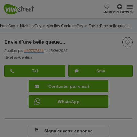
FAVORIS
PUBLIER ?
MENU
abant Gay
Nivelles Gay
Nivelles-Centrum Gay
Envie d'une belle queue....
Envie d'une belle queue....
Publiée par
#30707829
le 13/06/2026
Nivelles-Centrum
Tel
Sms
Contacter par email
WhatsApp
Signaler cette annonce